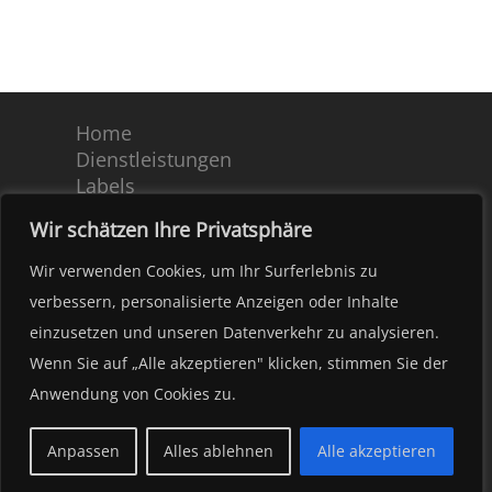
Home
Dienstleistungen
Labels
Partner
Wir schätzen Ihre Privatsphäre
Team
Kontakt
Wir verwenden Cookies, um Ihr Surferlebnis zu
AGB
verbessern, personalisierte Anzeigen oder Inhalte
Impressum – Datenschutz
einzusetzen und unseren Datenverkehr zu analysieren.
Copyright 2022 by tonpool Medien GmbH. |
Wenn Sie auf „Alle akzeptieren" klicken, stimmen Sie der
Kundenrausch.de - Webdesign Hannover
Anwendung von Cookies zu.

Anpassen
Alles ablehnen
Alle akzeptieren